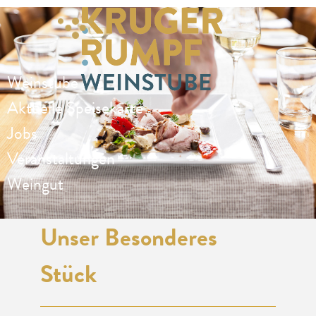
Weinstube
Aktuelle Speisekarte
Jobs
Veranstaltungen
Weingut
Unser Besonderes
Stück