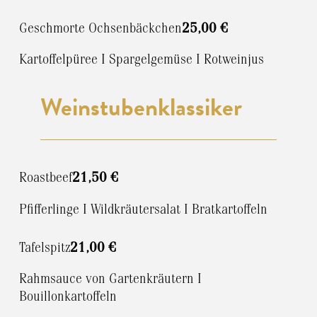
Geschmorte Ochsenbäckchen
25,00 €
Kartoffelpüree I Spargelgemüse I Rotweinjus
Weinstubenklassiker
Roastbeef
21,50 €
Pfifferlinge I Wildkräutersalat I Bratkartoffeln
Tafelspitz
21,00 €
Rahmsauce von Gartenkräutern I
Bouillonkartoffeln