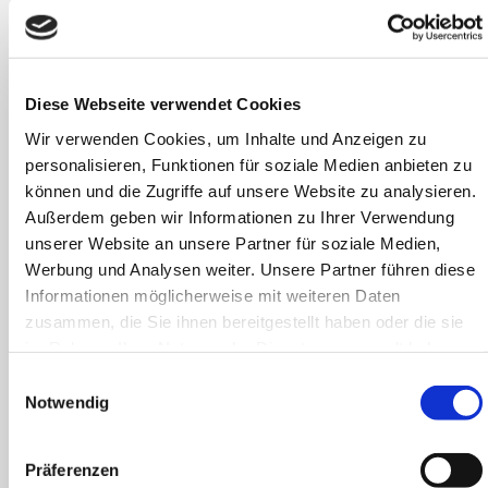
Rinderkraftbrühe
8,50 €
Diese Webseite verwendet Cookies
Flädle
Wir verwenden Cookies, um Inhalte und Anzeigen zu
Spargelcremesuppe
8,00 €
personalisieren, Funktionen für soziale Medien anbieten zu
Geräuchertes Forellentatar
14,50 €
können und die Zugriffe auf unsere Website zu analysieren.
Außerdem geben wir Informationen zu Ihrer Verwendung
Merrettichcréme | Senfkaviar | Piment d´espelette
unserer Website an unsere Partner für soziale Medien,
Pfifferlingssalat
15,00€
Werbung und Analysen weiter. Unsere Partner führen diese
Informationen möglicherweise mit weiteren Daten
Wildkräuter I Kirschtomaten I Pinienkerne
zusammen, die Sie ihnen bereitgestellt haben oder die sie
im Rahmen Ihrer Nutzung der Dienste gesammelt haben.
Tatar vom Handkäse
11,50 €
Einwilligungsauswahl
Notwendig
Crème Fraîche I Rote Zwiebel I Radieschenkresse
Präferenzen
Carpaccio von Roter Beete
13,50 €