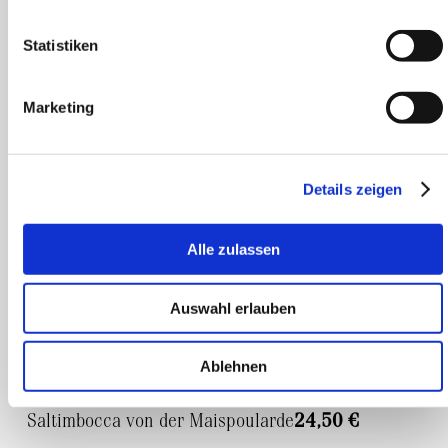
Wildkräutersalat I Kräutercreme I Vollkorn
Statistiken
Croutons
Hauptgänge
Marketing
Details zeigen
Maibockragout
27,00 €
Alle zulassen
Spätzle I Spargelgemüse I Spätburgunderjus
Auswahl erlauben
Rumpsteak
28,00 €
Kräuterbutter l Bratkartoffeln
Ablehnen
Saltimbocca von der Maispoularde
24,50 €