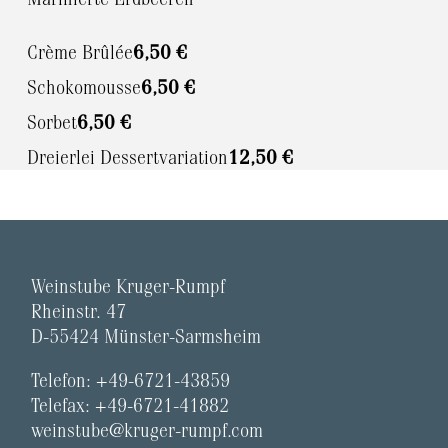
Crème Brûlée
6,50 €
Schokomousse
6,50 €
Sorbet
6,50 €
Dreierlei Dessertvariation
12,50 €
Weinstube Kruger-Rumpf
Rheinstr. 47
D-55424 Münster-Sarmsheim
Telefon: +49-6721-43859
Telefax: +49-6721-41882
weinstube@kruger-rumpf.com